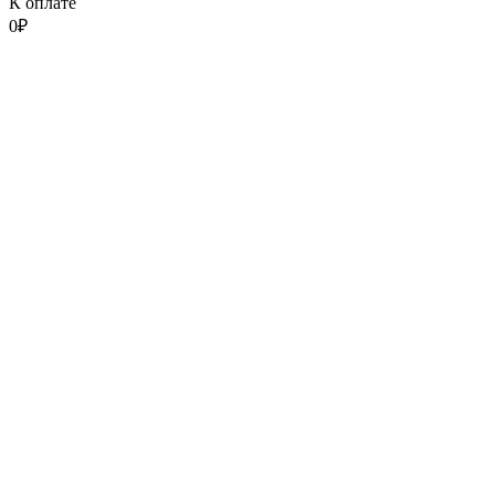
К оплате
0
₽