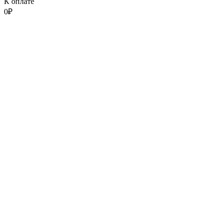
К оплате
0
₽