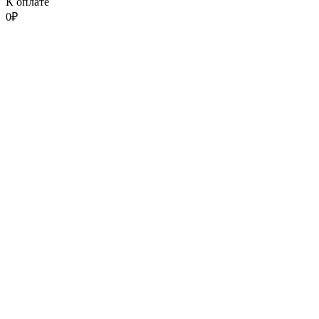
К оплате
0
₽