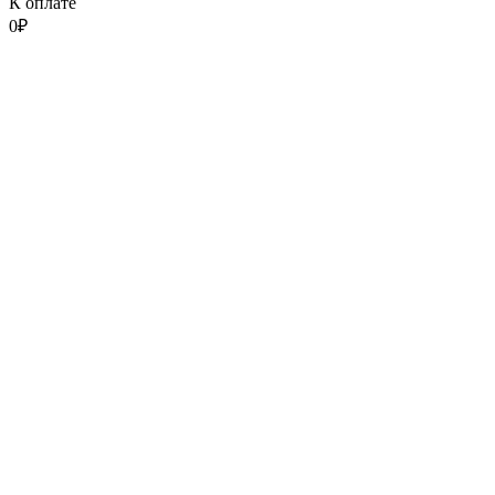
К оплате
0
₽