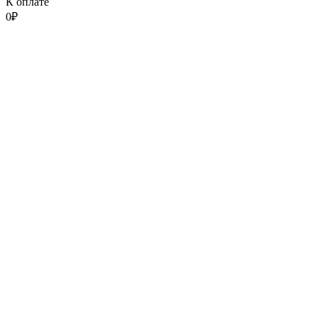
К оплате
0
₽