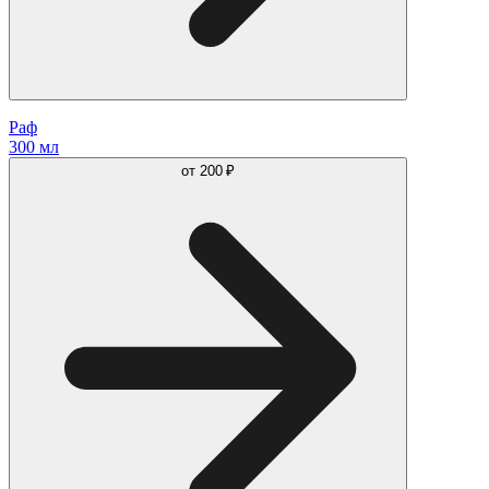
Раф
300 мл
от
200 ₽