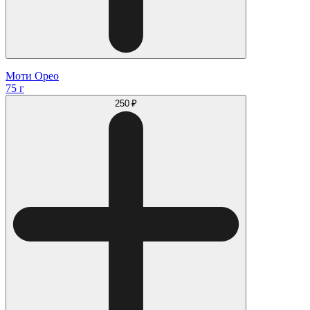
Моти Орео
75 г
250 ₽