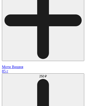
Моти Вишня
85 г
250 ₽