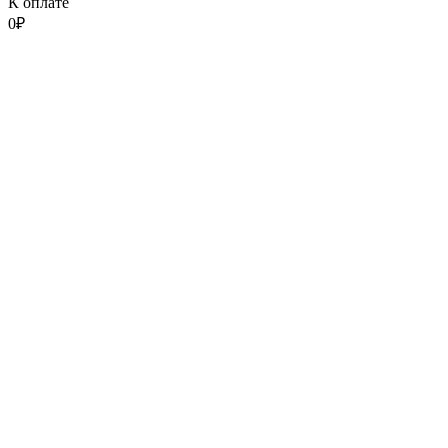
К оплате
0
₽