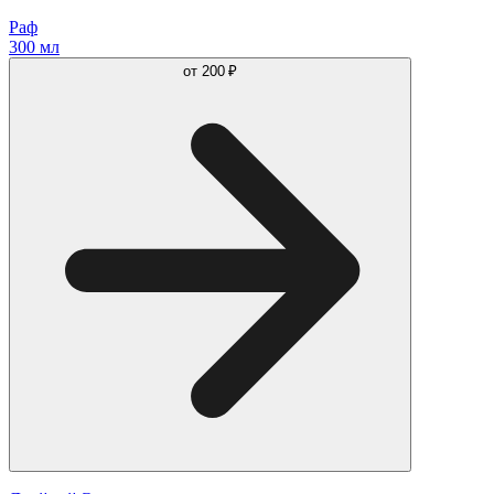
Раф
300 мл
от
200 ₽