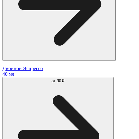
Двойной Эспрессо
40 мл
от
90 ₽