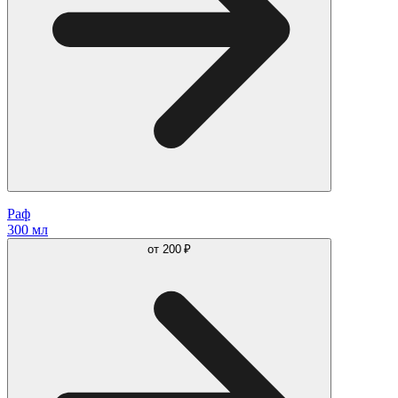
Раф
300 мл
от
200 ₽