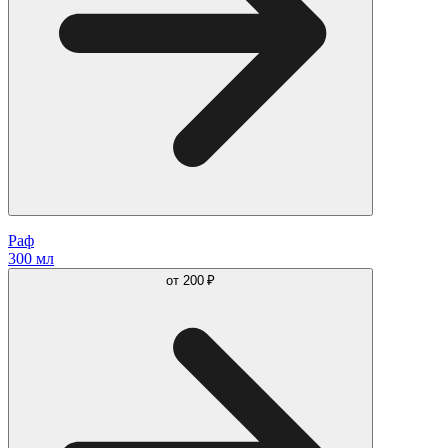
Раф
300 мл
от
200 ₽