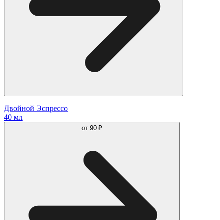
Двойной Эспрессо
40 мл
от
90 ₽